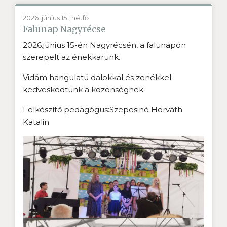
2026. június 15., hétfő
Falunap Nagyrécse
2026.június 15-én Nagyrécsén, a falunapon
szerepelt az énekkarunk.
Vidám hangulatú dalokkal és zenékkel
kedveskedtünk a közönségnek.
Felkészítő pedagógus:Szepesiné Horváth
Katalin