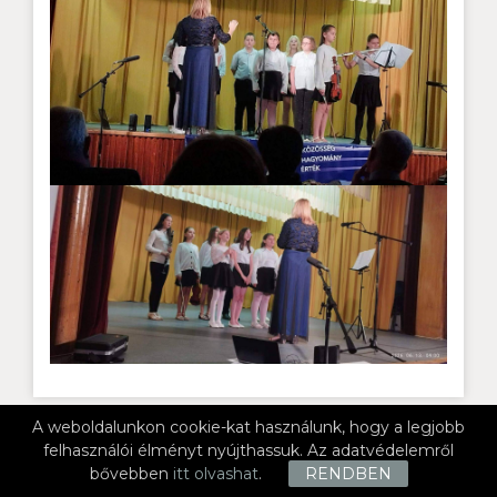
A weboldalunkon cookie-kat használunk, hogy a legjobb
felhasználói élményt nyújthassuk. Az adatvédelemről
2026. június 11., csütörtök
bővebben
itt olvashat
.
RENDBEN
Challenge day