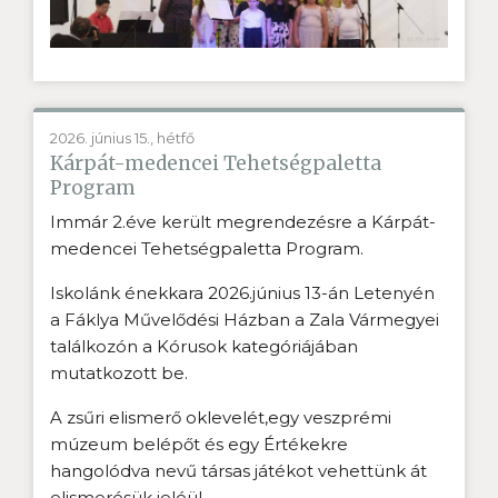
2026. június 15., hétfő
Kárpát-medencei Tehetségpaletta
Program
Immár 2.éve került megrendezésre a Kárpát-
medencei Tehetségpaletta Program.
Iskolánk énekkara 2026.június 13-án Letenyén
a Fáklya Művelődési Házban a Zala Vármegyei
találkozón a Kórusok kategóriájában
mutatkozott be.
A zsűri elismerő oklevelét,egy veszprémi
múzeum belépőt és egy Értékekre
hangolódva nevű társas játékot vehettünk át
elismerésük jeléül.