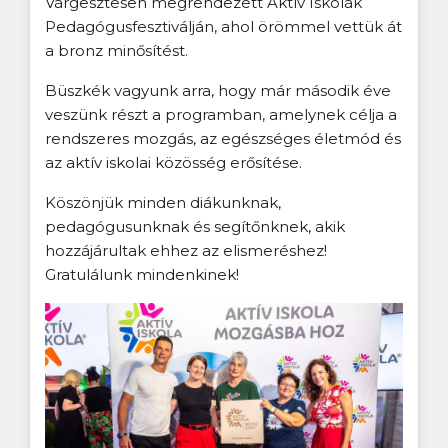
Várgesztesen megrendezett Aktív Iskolák
Pedagógusfesztiválján, ahol örömmel vettük át
a bronz minősítést.
Büszkék vagyunk arra, hogy már második éve
veszünk részt a programban, amelynek célja a
rendszeres mozgás, az egészséges életmód és
az aktív iskolai közösség erősítése.
Köszönjük minden diákunknak,
pedagógusunknak és segítőnknek, akik
hozzájárultak ehhez az elismeréshez!
Gratulálunk mindenkinek!