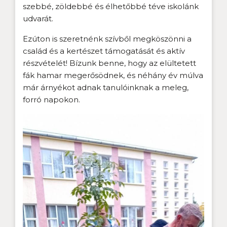
szebbé, zöldebbé és élhetőbbé téve iskolánk
udvarát.
Ezúton is szeretnénk szívből megköszönni a
család és a kertészet támogatását és aktív
részvételét! Bízunk benne, hogy az elültetett
fák hamar megerősödnek, és néhány év múlva
már árnyékot adnak tanulóinknak a meleg,
forró napokon.