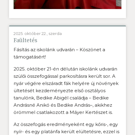
2025. október 22., szerda
Faültetés
Fásítás az iskolánk udvarán – Köszönet a
támogatásért!
2025. október 21-én délután iskolánk udvarán
szülői összefogással parkosításra került sor. A
nyár végére elszáradt fák helyére új növények
ültetését kezdeményezte első osztályos
tanulónk, Bedike Abigél családja – Bedike
Andrásné Anikó és Bedike András–, akikhez
örömmel csatlakozott a Máyer Kertészet is.
Az összefogás eredményeként egy kőris-, egy
nyír- és egy platánfa került elültetésre, ezzel is