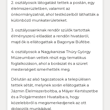
2. osztályosok látogatást tettek a postán, egy
élelmiszerüzletben, valamint az
önkormányzatnál, ahol testközelből láthatták a
különböző munkaterületeket.
3. osztályosainknak rendőr szülők tartottak
élményszerű előadást a rendőri hivatásról,
majd ők is ellátogattak a Bagonyai Büfébe.
4. osztályosok a Nagykanizsai Thúry György
Múzeumban vettek részt egy tematikus
foglalkozáson, ahol a borászat és a szüret
mesterségeit ismerhették meg.
Délután az alsó tagozatosok a településen
tettek sétát, melynek során ellátogattak a
Jázmin Élelmiszerboltba, a Máyer Kertészetbe
és a Polgármesteri Hivatalba is, hogy
közelebbről is megismerkedjenek az ott
dolgozók munkájával.