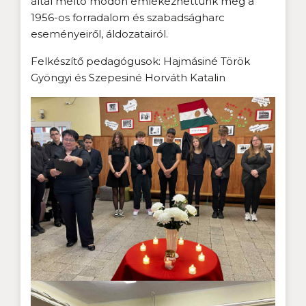
által méltó módon emlékezhettünk meg a
1956-os forradalom és szabadságharc
eseményeiről, áldozatairól.
Felkészítő pedagógusok: Hajmásiné Török
Gyöngyi és Szepesiné Horváth Katalin