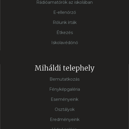
Rádióamatőrök az iskolában
E-ellenőrző
Rólunk írták
Étkezés
Iskolavédőnő
Miháldi telephely
Bemutatkozás
Fényképgaléria
Eseményeink
Osztályok
Eredményeink