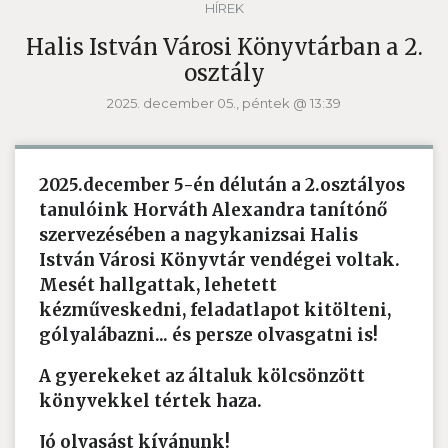
HÍREK
Halis István Városi Könyvtárban a 2.
osztály
2025. december 05., péntek @ 13:39
2025.december 5-én délután a 2.osztályos
tanulóink Horváth Alexandra tanítónő
szervezésében a nagykanizsai Halis
István Városi Könyvtár vendégei voltak.
Mesét hallgattak, lehetett
kézműveskedni, feladatlapot kitölteni,
gólyalábazni... és persze olvasgatni is!
A gyerekeket az általuk kölcsönzött
könyvekkel tértek haza.
Jó olvasást kívánunk!