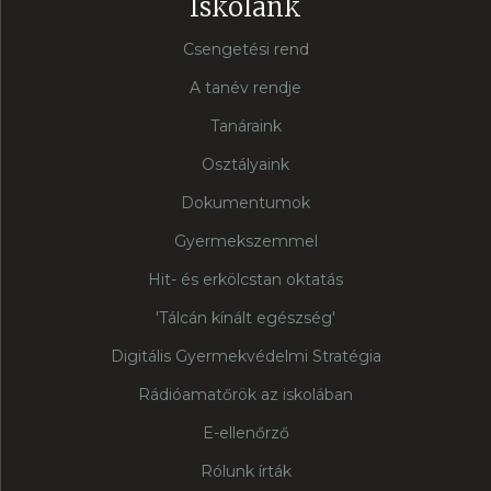
Iskolánk
Csengetési rend
A tanév rendje
Tanáraink
Osztályaink
Dokumentumok
Gyermekszemmel
Hit- és erkölcstan oktatás
'Tálcán kínált egészség'
Digitális Gyermekvédelmi Stratégia
Rádióamatőrök az iskolában
E-ellenőrző
Rólunk írták