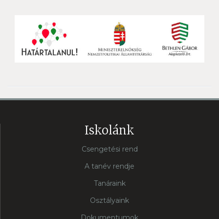
Iskolánk
Csengetési rend
A tanév rendje
Tanáraink
Osztályaink
Dokumentumok