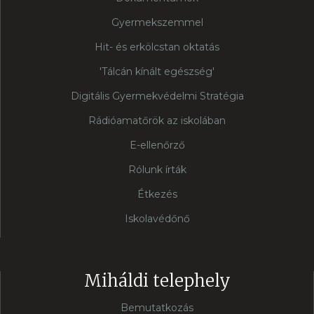
Gyermekszemmel
Hit- és erkölcstan oktatás
'Tálcán kínált egészség'
Digitális Gyermekvédelmi Stratégia
Rádióamatőrök az iskolában
E-ellenőrző
Rólunk írták
Étkezés
Iskolavédőnő
Miháldi telephely
Bemutatkozás