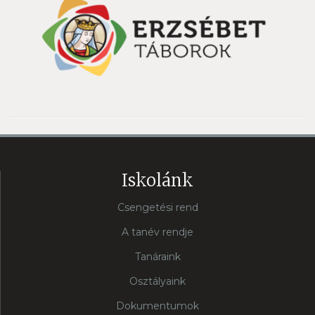
Iskolánk
Csengetési rend
A tanév rendje
Tanáraink
Osztályaink
Dokumentumok