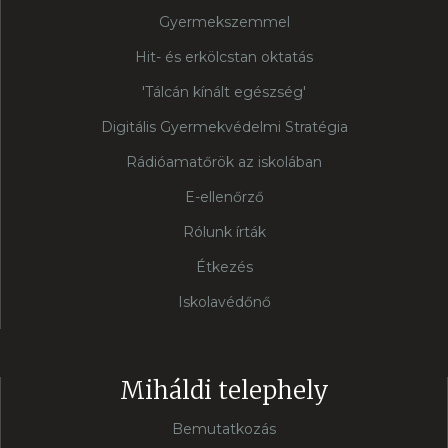
Gyermekszemmel
Hit- és erkölcstan oktatás
'Tálcán kínált egészség'
Digitális Gyermekvédelmi Stratégia
Rádióamatőrök az iskolában
E-ellenőrző
Rólunk írták
Étkezés
Iskolavédőnő
Miháldi telephely
Bemutatkozás