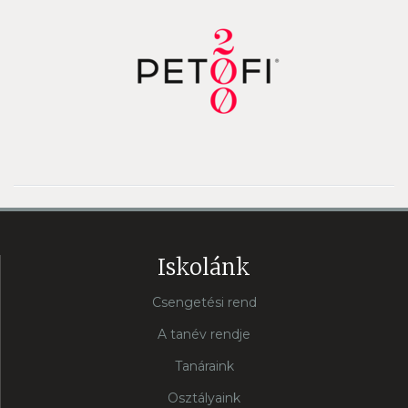
Iskolánk
Csengetési rend
A tanév rendje
Tanáraink
Osztályaink