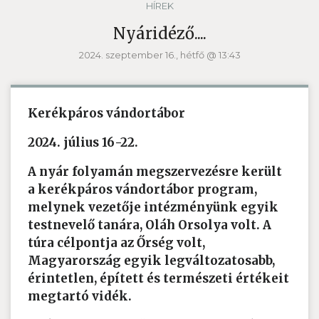
HÍREK
Nyáridéző....
2024. szeptember 16., hétfő @ 13:43
Kerékpáros vándortábor
2024. július 16-22.
A nyár folyamán megszervezésre került
a kerékpáros vándortábor program,
melynek vezetője intézményünk egyik
testnevelő tanára, Oláh Orsolya volt. A
túra célpontja az Őrség volt,
Magyarország egyik legváltozatosabb,
érintetlen, épített és természeti értékeit
megtartó vidék.