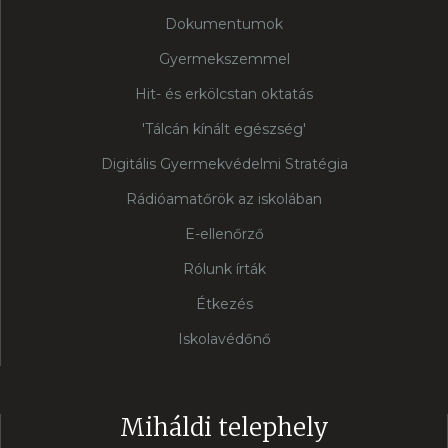
Dokumentumok
Gyermekszemmel
Hit- és erkölcstan oktatás
'Tálcán kínált egészség'
Digitális Gyermekvédelmi Stratégia
Rádióamatőrök az iskolában
E-ellenőrző
Rólunk írták
Étkezés
Iskolavédőnő
Miháldi telephely