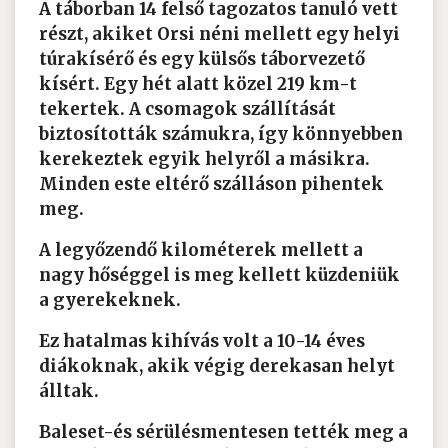
A táborban 14 felső tagozatos tanuló vett
részt, akiket Orsi néni mellett egy helyi
túrakísérő és egy külsős táborvezető
kísért. Egy hét alatt közel 219 km-t
tekertek. A csomagok szállítását
biztosították számukra, így könnyebben
kerekeztek egyik helyről a másikra.
Minden este eltérő szálláson pihentek
meg.
A legyőzendő kilométerek mellett a
nagy hőséggel is meg kellett küzdeniük
a gyerekeknek.
Ez hatalmas kihívás volt a 10-14 éves
diákoknak, akik végig derekasan helyt
álltak.
Baleset-és sérülésmentesen tették meg a