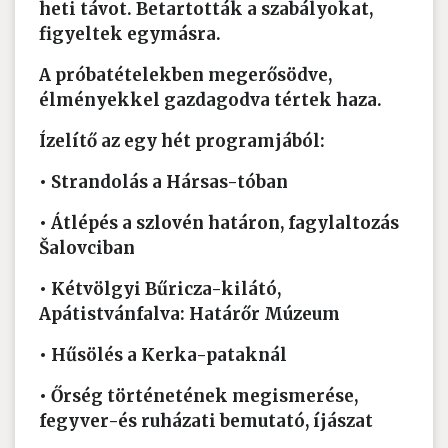
heti távot. Betartották a szabályokat,
figyeltek egymásra.
A próbatételekben megerősödve,
élményekkel gazdagodva tértek haza.
Ízelítő az egy hét programjából:
• Strandolás a Hársas-tóban
• Átlépés a szlovén határon, fagylaltozás
Šalovciban
• Kétvölgyi Bűricza-kilátó,
Apátistvánfalva: Határőr Múzeum
• Hűsölés a Kerka-pataknál
• Őrség történetének megismerése,
fegyver-és ruházati bemutató, íjászat