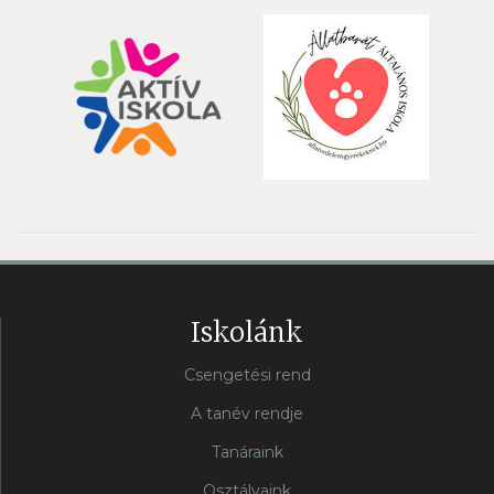
Iskolánk
Csengetési rend
A tanév rendje
Tanáraink
Osztályaink