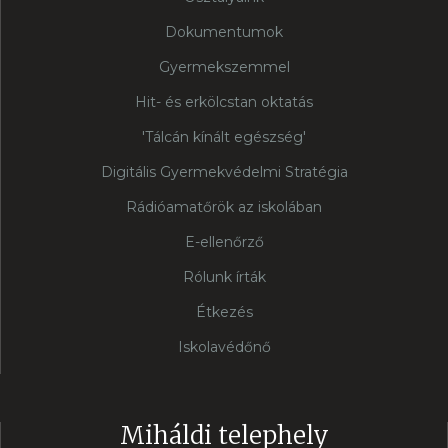
Dokumentumok
Gyermekszemmel
Hit- és erkölcstan oktatás
'Tálcán kínált egészség'
Digitális Gyermekvédelmi Stratégia
Rádióamatőrök az iskolában
E-ellenőrző
Rólunk írták
Étkezés
Iskolavédőnő
Miháldi telephely