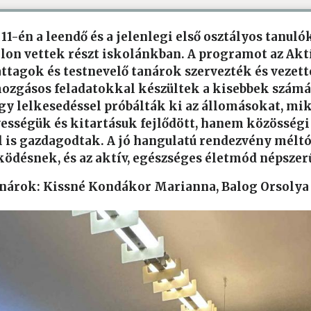
 11-én a leendő és a jelenlegi első osztályos tanuló
álon vettek részt iskolánkban. A programot az Akt
ttagok és testnevelő tanárok szervezték és vezett
mozgásos feladatokkal készültek a kisebbek számá
y lelkesedéssel próbálták ki az állomásokat, mi
sségük és kitartásuk fejlődött, hanem közösségi
is gazdagodtak. A jó hangulatú rendezvény méltó 
ödésnek, és az aktív, egészséges életmód népszer
anárok: Kissné Kondákor Marianna, Balog Orsolya