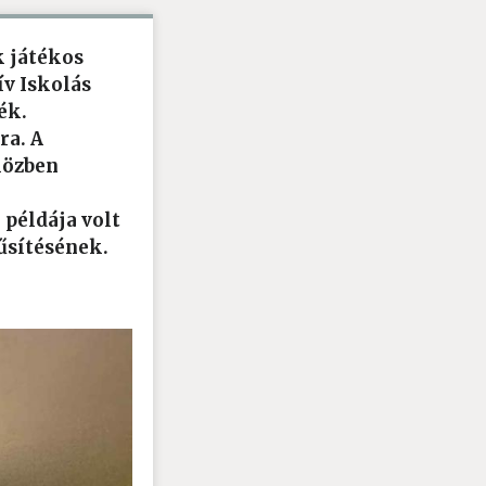
k játékos
ív Iskolás
ék.
ra. A
közben
példája volt
űsítésének.