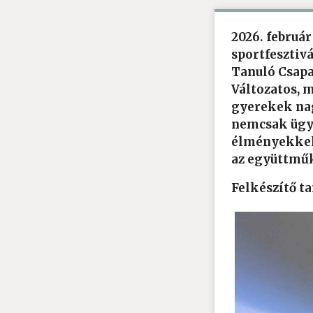
2026. február
sportfesztiv
Tanuló Csapa
Változatos, 
gyerekek nag
nemcsak ügye
élményekkel 
az együttműk
Felkészítő t