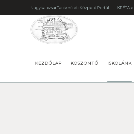
Nagykanizsai Tankerületi Központ Portál
KRÉTA e
KEZDŐLAP
KÖSZÖNTŐ
ISKOLÁNK