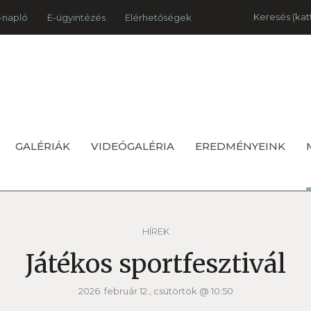
Keresés
-napló
E-ügyintézés
Elérhetőségek
GALÉRIÁK
VIDEÓGALÉRIA
EREDMÉNYEINK
HÍREK
Játékos sportfesztivál
2026. február 12., csütörtök @ 10:50