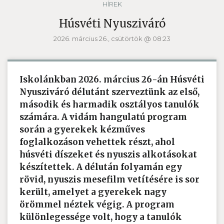
HÍREK
Húsvéti Nyusziváró
2026. március 26., csütörtök @ 08:23
Iskolánkban 2026. március 26-án Húsvéti
Nyusziváró délutánt szerveztünk az első,
második és harmadik osztályos tanulók
számára. A vidám hangulatú program
során a gyerekek kézműves
foglalkozáson vehettek részt, ahol
húsvéti díszeket és nyuszis alkotásokat
készítettek. A délután folyamán egy
rövid, nyuszis mesefilm vetítésére is sor
került, amelyet a gyerekek nagy
örömmel néztek végig. A program
különlegessége volt, hogy a tanulók