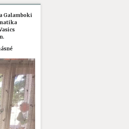
t a Galamboki
ematika
 Vasics
n.
másné