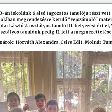
13-án iskolánk 6 alsó tagozatos tanulója részt vet
kolában megrendezésre kerülő "Fejszámoló" mat
lai László 2. osztályos tanuló III. helyezést ért el,
osztályos tanulónk pedig II. lett a megmérettetése
anárok: Horváth Alexandra, Csire Edit, Molnár Ta