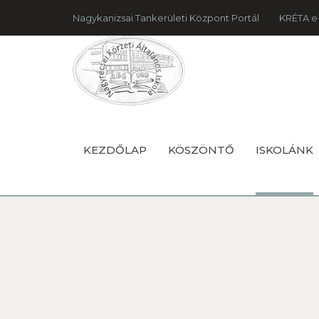
Nagykanizsai Tankerületi Központ Portál
KRÉTA e
KEZDŐLAP
KÖSZÖNTŐ
ISKOLÁNK