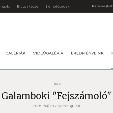
Keresés
-napló
E-ügyintézés
Elérhetőségek
GALÉRIÁK
VIDEÓGALÉRIA
EREDMÉNYEINK
HÍREK
Galamboki "Fejszámoló"
2026. május 13., szerda @ 15:11