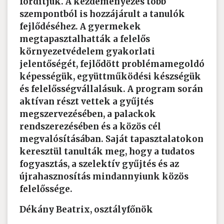
fordítjuk. A kezdeményezés több
szempontból is hozzájárult a tanulók
fejlődéséhez. A gyermekek
megtapasztalhatták a felelős
környezetvédelem gyakorlati
jelentőségét, fejlődött problémamegoldó
képességük, együttműködési készségük
és felelősségvállalásuk. A program során
aktívan részt vettek a gyűjtés
megszervezésében, a palackok
rendszerezésében és a közös cél
megvalósításában. Saját tapasztalatokon
keresztül tanulták meg, hogy a tudatos
fogyasztás, a szelektív gyűjtés és az
újrahasznosítás mindannyiunk közös
felelőssége.
Dékány Beatrix, osztályfőnök