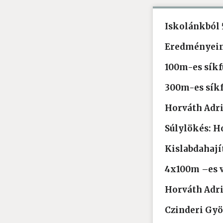
Iskolánkból 5
Eredményei
100m-es síkfu
300m-es síkfu
Horváth Adriá
Súlylökés: Ho
Kislabdahajít
4x100m –es vá
Horváth Adr
Czinderi Gy