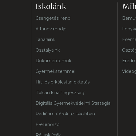
Iskolánk
Mih
Csengetési rend
Bemut
A tanév rendje
Fényké
Tanáraink
Esemé
Osztályaink
Osztál
Dokumentumok
Eredm
Gyermekszemmel
Videóg
Hit- és erkölcstan oktatás
'Tálcán kínált egészség'
Digitális Gyermekvédelmi Stratégia
Rádióamatőrök az iskolában
E-ellenőrző
Rólunk írták