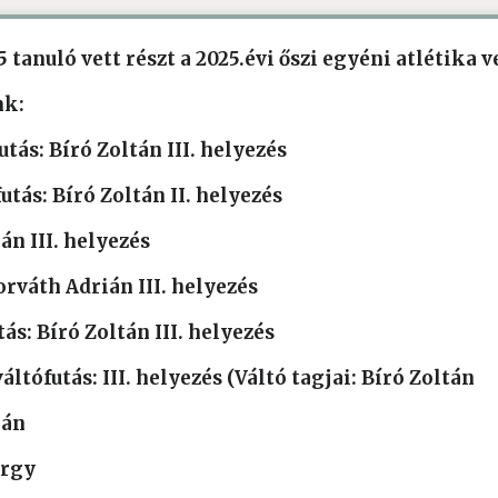
 tanuló vett részt a 2025.évi őszi egyéni atlétika 
nk:
tás: Bíró Zoltán III. helyezés
tás: Bíró Zoltán II. helyezés
n III. helyezés
rváth Adrián III. helyezés
ás: Bíró Zoltán III. helyezés
ltófutás: III. helyezés (Váltó tagjai: Bíró Zoltán
ián
örgy