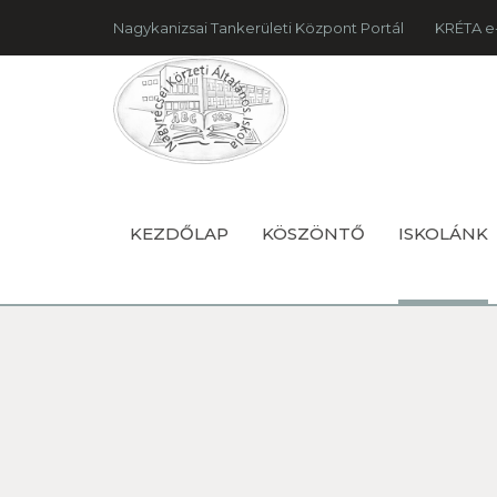
Nagykanizsai Tankerületi Központ Portál
KRÉTA e
KEZDŐLAP
KÖSZÖNTŐ
ISKOLÁNK