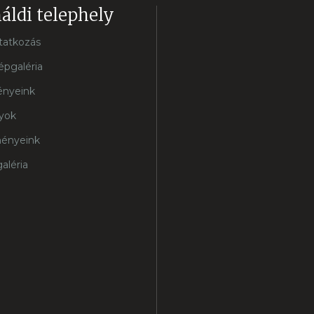
áldi telephely
atkozás
pgaléria
nyeink
yok
ényeink
aléria