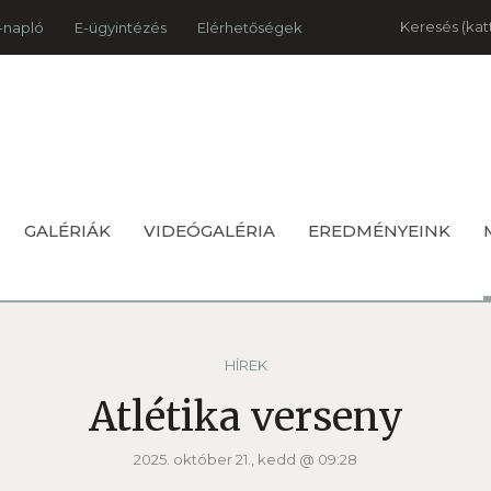
Keresés
-napló
E-ügyintézés
Elérhetőségek
GALÉRIÁK
VIDEÓGALÉRIA
EREDMÉNYEINK
HÍREK
Atlétika verseny
2025. október 21., kedd @ 09:28