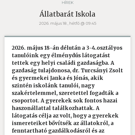
HÍREK
Állatbarát Iskola
2026. május 18., hétfő @ 09:45
2026. május 18-án délután a 3-4.osztályos
tanulóink egy élménydús látogatást
tettek egy helyi családi gazdaságba. A
gazdaság tulajdonosa, dr. Turcsányi Zsolt
és gyermekei Janka és Jónás, akik
szintén iskolánk tanulói, nagy
szakértelemmel, szeretettel fogadták a
csoportot. A gyerekek sok fontos hazai
haszonállattal találkozhattak. A
látogatás célja az volt, hogy a gyerekek
ismereteiket bővítsék az állatokról, a
fenntartható gazdálkodásról és az