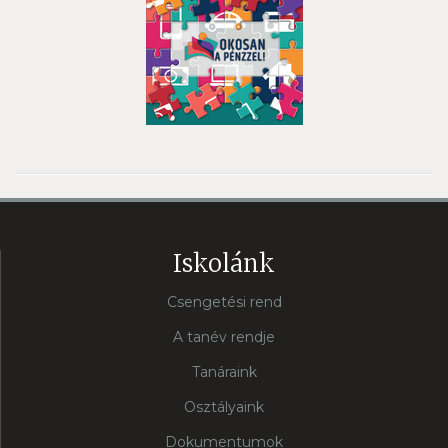
Iskolánk
Csengetési rend
A tanév rendje
Tanáraink
Osztályaink
Dokumentumok