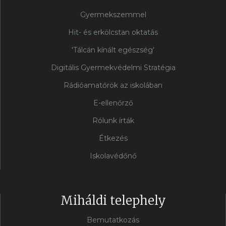
Gyermekszemmel
Hit- és erkölcstan oktatás
'Tálcán kínált egészség'
Digitális Gyermekvédelmi Stratégia
Rádióamatőrök az iskolában
E-ellenőrző
Rólunk írták
Étkezés
Iskolavédőnő
Miháldi telephely
Bemutatkozás