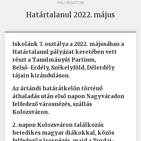
PÁLYÁZATOK
Határtalanul 2022. május
Iskolánk 7. osztálya a 2022. májusában a
Határtalanul pályázat keretében vett
részt a Tanulmányút Partium,
Belső-Erdély, Székelyföld, Délerdély
tájain kiránduláson.
Az ártándi határátkelőn történő
áthaladás után első napon Nagyváradon
felfedező városnézés, szállás
Kolozsváron.
2. napon Kolozsváron találkozás
hetedikes magyar diákokkal, közös
felfedező városnézés, majd a Tordai-