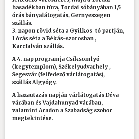
hasadékban túra, Tordai sóbányában 1,5
órás bányalátogatás, Gernyeszegen
szállás.
3. napon rövid séta a Gyilkos-tó partján,
1 órás séta a Békás-szorosban ,
Karcfalván szállás.
A 4. nap programja Csíksomlyó
(kegytemplom), Székelyudvarhely ,
Segesvár (felfedező várlátogatás),
szállás Algyógy.
A hazautazás napján várlátogatás Déva
várában és Vajdahunyad várában,
valamint Aradon a Szabadság szobor
megtekintése.