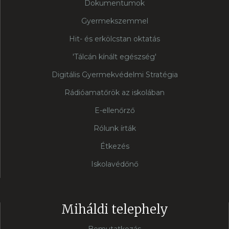
Dokumentumok
Gyermekszemmel
Hit- és erkölcstan oktatás
'Tálcán kínált egészség'
Digitális Gyermekvédelmi Stratégia
Rádióamatőrök az iskolában
E-ellenőrző
Rólunk írták
Étkezés
Iskolavédőnő
Miháldi telephely