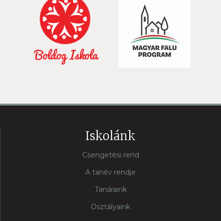
Iskolánk
Csengetési rend
A tanév rendje
Tanáraink
Osztályaink