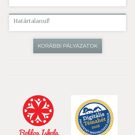
Határtalanul!
KORÁBBI PÁLYÁZATOK