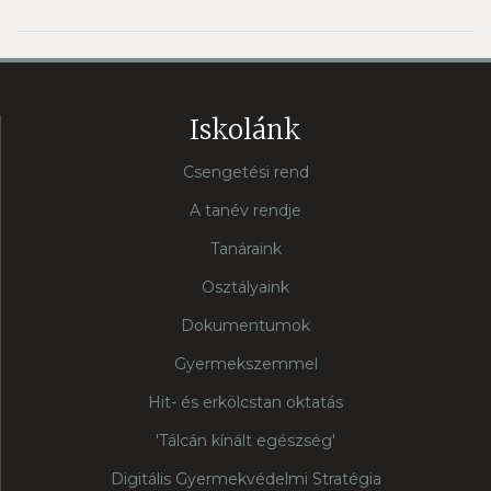
Iskolánk
Csengetési rend
A tanév rendje
Tanáraink
Osztályaink
Dokumentumok
Gyermekszemmel
Hit- és erkölcstan oktatás
'Tálcán kínált egészség'
Digitális Gyermekvédelmi Stratégia