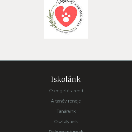
Iskolánk
Csengetési rend
A tanév rendje
Tanáraink
Osztályaink