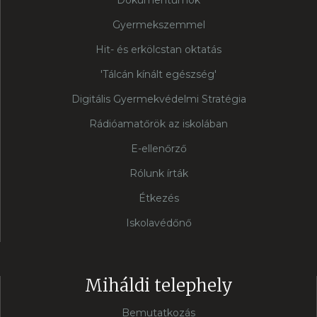
Dokumentumok
Gyermekszemmel
Hit- és erkölcstan oktatás
'Tálcán kínált egészség'
Digitális Gyermekvédelmi Stratégia
Rádióamatőrök az iskolában
E-ellenőrző
Rólunk írták
Étkezés
Iskolavédőnő
Miháldi telephely
Bemutatkozás